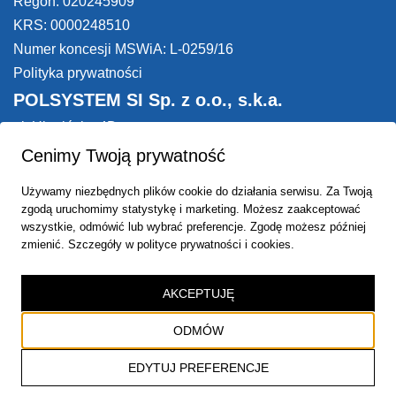
Regon: 020245909
KRS: 0000248510
Numer koncesji MSWiA: L-0259/16
Polityka prywatności
POLSYSTEM SI Sp. z o.o., s.k.a.
ul. Ukraińska 4D
54-401 Wrocław, Woj. Dolnośląskie
Cenimy Twoją prywatność
Adres ogólny:
biuro@polsystem.pl
Używamy niezbędnych plików cookie do działania serwisu. Za Twoją
zapytanie@polsystem.pl
zgodą uruchomimy statystykę i marketing. Możesz zaakceptować
tel.
+48 (71) 7837890
wszystkie, odmówić lub wybrać preferencje. Zgodę możesz później
zmienić.
Szczegóły w polityce prywatności i cookies
.
tel.
+48 692 430 193
AKCEPTUJĘ
Dołącz do newslettera
ODMÓW
EDYTUJ PREFERENCJE
Copyright © 2025
Polsystem SI
Sp. z o.o., s.k.a. - All rights reserved.